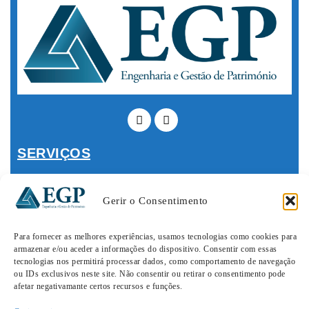
SERVIÇOS
Construção e Remodelações
Imobiliário
Gerir o Consentimento
Desporto e Saúde
Consultadoria Financeira
Para fornecer as melhores experiências, usamos tecnologias como cookies para
Engenharia e Projeto
armazenar e/ou aceder a informações do dispositivo. Consentir com essas
tecnologias nos permitirá processar dados, como comportamento de navegação
LEGAL
ou IDs exclusivos neste site. Não consentir ou retirar o consentimento pode
afetar negativamante certos recursos e funções.
Quem Somos